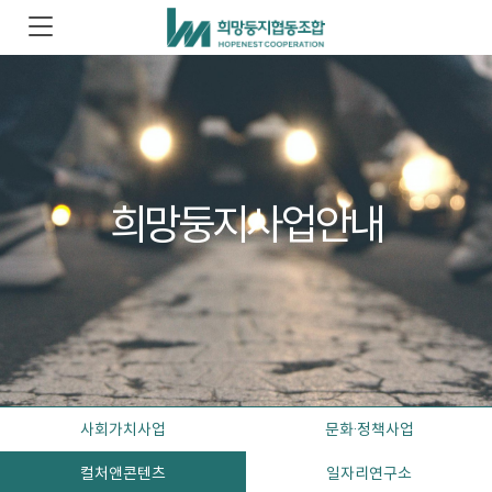
희망둥지사업안내
사회가치사업
문화·정책사업
컬처앤콘텐츠
일자리연구소