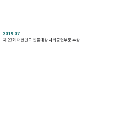
2019.08
거주 주민의 계속 거주욕구 관계 LH열린 연구 참여
2019.07
제 23회 대한민국 인물대상 사회공헌부문 수상
2019.07
국토교통형(예비)사회적기업 선정
2018
2018.11
수원시 주거복지정책 시민공모전 최우수 당선
2018.05
성균관대학교 가족회사 인증
2018.05
국토부&LH지원기구 주민참여 프로젝트 선정