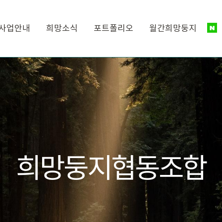
사업안내
희망소식
포트폴리오
월간희망둥지
희망둥지협동조합