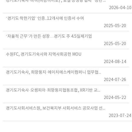
경기도기숙사·마히(마감히어로) , 로컬 상생형 협력 "청년 생활비 절감 및 지역 상권 활성
2026-04-10
‘경기도 착한기업’ 인증..12개사에 인증서 수여
2025-05-20
‘자율적 근무’가 만든 성장…경기도 주 4.5일제기업
2025-05-20
수원FC, 경기도기숙사와 지역사회공헌 MOU
2024-08-14
경기도기숙사, 희망둥지·에이치에스케이컴퍼니 업무협약
2024-07-26
경기도기숙사·오썸피아·희망둥지협동조합, XR기반 교류협력
2024-05-22
경기도사회서비스원, 보건복지부 사회서비스 공모사업 선정 업무협약 체결
2023-07-24